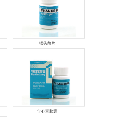
猴头菌片
宁心宝胶囊