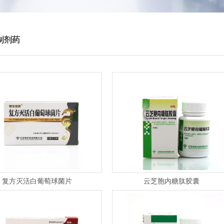
制剂药
复方灭活白葡萄球菌片
云芝胞内糖肽胶囊