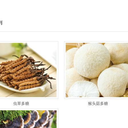
列
虫草多糖
猴头菇多糖