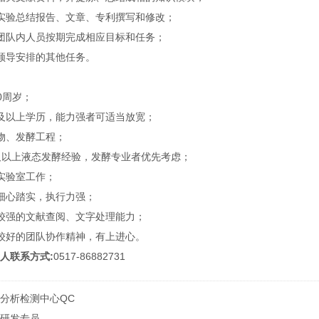
实验总结报告、文章、专利撰写和修改；
团队内人员按期完成相应目标和任务；
领导安排的其他任务。
30周岁；
及以上学历，能力强者可适当放宽；
物、发酵工程；
及以上液态发酵经验，发酵专业者优先考虑；
实验室工作；
细心踏实，执行力强；
备较强的文献查阅、文字处理能力；
较好的团队协作精神，有上进心。
人联系方式:
0517-86882731​
分析检测中心QC
研发专员